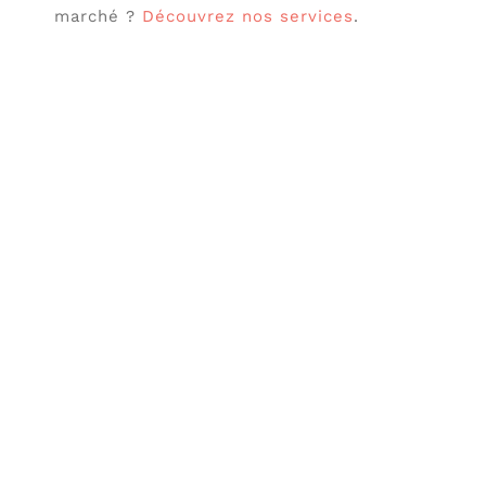
marché ?
Découvrez nos services
.
Sources :
Pourquoi choisir un collectif de
freelances plutôt qu’une agence
marketing ?
Pourquoi faut-il arrêter le marketing
traditionnel ?
Mieux connaître vos clients grâce aux
jeux-concours